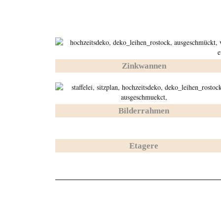
Zinkwannen
Bilderrahmen
Etagere