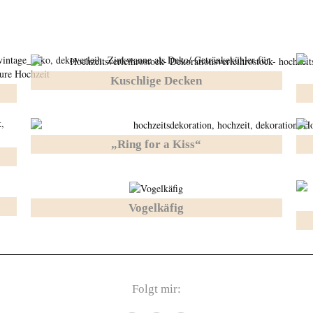
Kuschlige Decken
„Ring for a Kiss“
Vogelkäfig
Folgt mir: