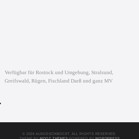
Verfügbar für Rostock und Umgebung, Stralsund,
Greifswald, Rügen, Fischland Darß und ganz MV
© 2026 AUSGESCHMÜCKT. ALL RIGHTS RESERVED.
THEME BY
MOOZ THEMES
POWERED BY
WORDPRESS