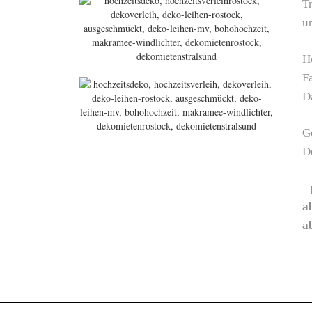
T
un
H
F
D
G
D
p
a
a