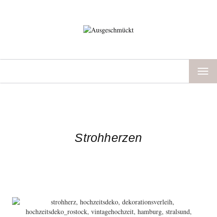
TOG
NAV
Strohherzen