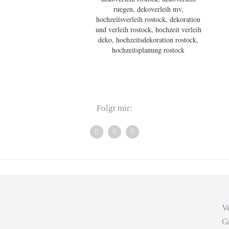
Folgt mir:
V
G