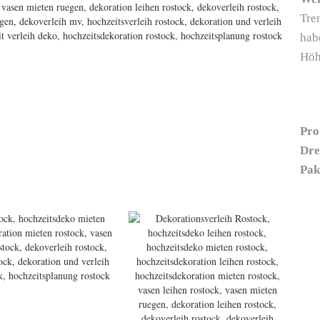
Tre
hab
Höh
Pro
Dre
Pak