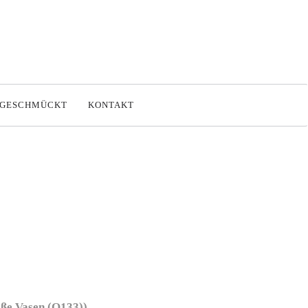
SGESCHMÜCKT
KONTAKT
ße Vasen (Q133))